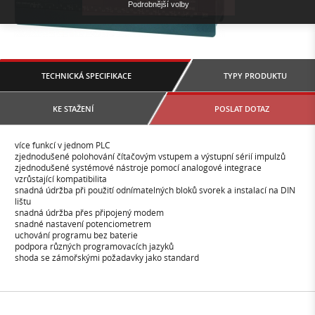
Podrobnější volby
TECHNICKÁ SPECIFIKACE
TYPY PRODUKTU
KE STAŽENÍ
POSLAT DOTAZ
více funkcí v jednom PLC
zjednodušené polohování čítačovým vstupem a výstupní sérií impulzů
zjednodušené systémové nástroje pomocí analogové integrace
vzrůstající kompatibilita
snadná údržba při použití odnímatelných bloků svorek a instalací na DIN
lištu
snadná údržba přes připojený modem
snadné nastavení potenciometrem
uchování programu bez baterie
podpora různých programovacích jazyků
shoda se zámořskými požadavky jako standard