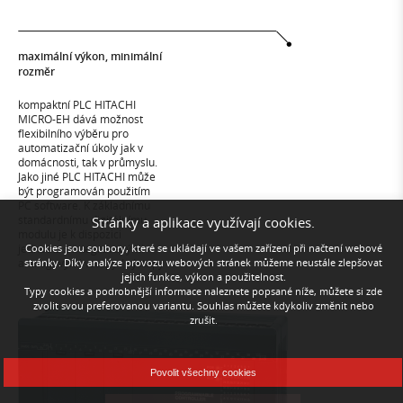
maximální výkon, minimální
rozměr
kompaktní PLC HITACHI
MICRO-EH dává možnost
flexibilního výběru pro
automatizační úkoly jak v
domácnosti, tak v průmyslu.
Jako jiné PLC HITACHI může
být programován použitím
PC software. K základnímu
standardnímu digitálnímu
Stránky a aplikace využívají cookies.
modulu je k dispozici
Cookies jsou soubory, které se ukládají ve vašem zařízení při načtení webové
jednotka s integrovanými
stránky. Díky analýze provozu webových stránek můžeme neustále zlepšovat
analogovými vstupy / výstupy
jejich funkce, výkon a použitelnost.
Typy cookies a podrobnější informace naleznete popsané níže, můžete si zde
zvolit svou preferovanou variantu. Souhlas můžete kdykoliv změnit nebo
zrušit.
Povolit všechny cookies