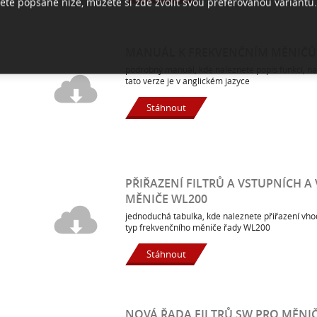
ete popsané níže, můžete si zde zvolit svou preferovanou variantu.
MANUÁL K FREKVENČNÍM MĚNIČŮ
podrobný manuál, kde naleznete popis funkcí, na
tato verze je v anglickém jazyce
Stáhnout
PŘIŘAZENÍ FILTRŮ A VSTUPNÍCH A
MĚNIČE WL200
jednoduchá tabulka, kde naleznete přiřazení vhod
typ frekvenčního měniče řady WL200
Stáhnout
NOVÁ ŘADA FILTRŮ SW PRO MĚNIČ