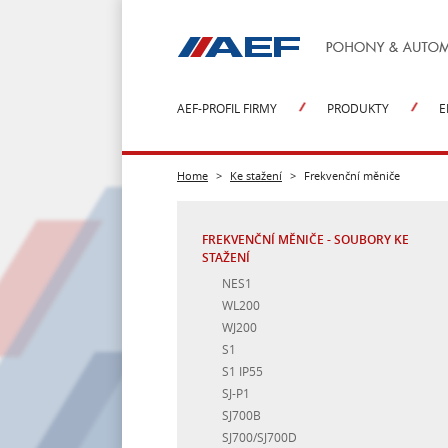
AEF-PROFIL FIRMY
PRODUKTY
E
Společnost AEF, s.r.o.
Frekvenční měniče
Projekty a v
Home
>
Ke stažení
>
Frekvenční měniče
Koncern Hitachi
Programovatelné automaty
Elektrická za
Společnost Solcon
Operátorské panely HMI
Repase elektr
zařízení
Pracovní příležitosti
Moduly vzdálených I/O
FREKVENČNÍ MĚNIČE - SOUBORY KE
Reference e
STAŽENÍ
Výstavy a akce
Softstartéry Solcon
NES1
Novinky
Softstartéry Motortronics
WL200
Servopohony
WJ200
Příslušensví k měničům
S1
S1 IP55
SJ-P1
SJ700B
SJ700/SJ700D