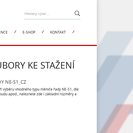
ENCE
E-SHOP
KONTAKT
ch zařízení
UBORY KE STAŽENÍ
ysl
tizace pro
Y NE-S1_CZ
pracující
při výběru vhodného typu měniče řady NE-S1, dle
udu apod., naleznete zde i základní rozměry a