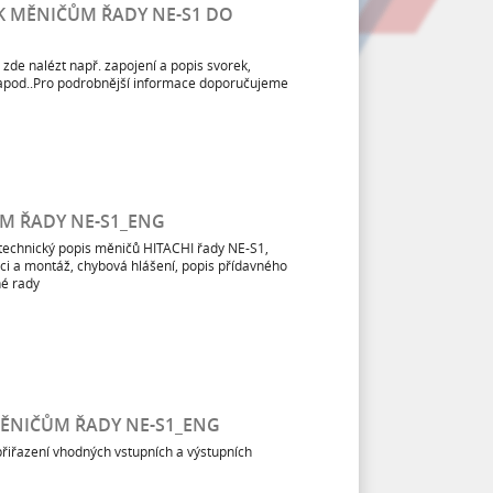
K MĚNIČŮM ŘADY NE-S1 DO
zde nalézt např. zapojení a popis svorek,
apod..Pro podrobnější informace doporučujeme
M ŘADY NE-S1_ENG
a technický popis měničů HITACHI řady NE-S1,
aci a montáž, chybová hlášení, popis přídavného
né rady
 MĚNIČŮM ŘADY NE-S1_ENG
řiřazení vhodných vstupních a výstupních