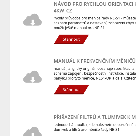
NÁVOD PRO RYCHLOU ORIENTACI 
4KW_CZ
rychlý průvodce pro měniče řady NE-S1 - můžete 
seznam parametrů a nastavení, zobrazení chyb 
použít ještě manuál pro NE-S1.
Stáhnout
MANUÁL K FREKVENČNÍM MĚNIČŮ
manuál, anglický originál, obsahuje specifikaci 
schema zapojení, bezpečnostní instrukce, instal
panýlku pro tyto měniče, NES1-OP, a další užiteč
Stáhnout
PŘIŘAZENÍ FILTRŮ A TLUMIVEK K
jednoduchá tabulka, kde naleznete doporučené p
tlumivek a filtrů pro měniče řady NE-S1