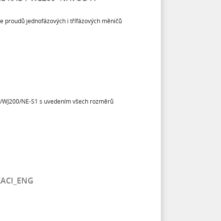
dle proudů jednofázových i třífázových měničů
00/WJ200/NE-S1 s uvedením všech rozměrů
ACI_ENG