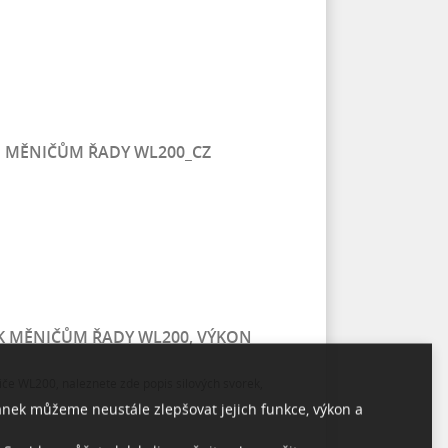
M MĚNIČŮM ŘADY WL200_CZ
K MĚNIČŮM ŘADY WL200, VÝKON
če WL200, naleznete zde popis silových svorek,
ránek můžeme neustále zlepšovat jejich funkce, výkon a