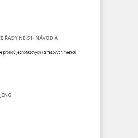
E ŘADY NE-S1- NÁVOD A
dle proudů jednofázových i třífázových měničů
1_ENG