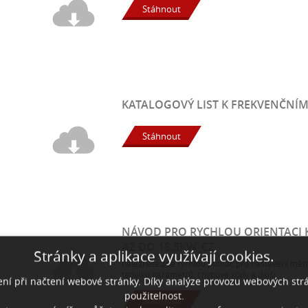
Stáhnout
KATALOGOVÝ LIST K FREKVENČNÍ
Stáhnout
NÁVOD PRO RYCHLOU ORIENTACI 
AŽ DO 18,5KW_CZ
Stránky a aplikace využívají cookies.
naleznete zde rychlou pomoc pro nastavení měni
tabulku parametrů, chybové kódy a další...
zení při načtení webové stránky. Díky analýze provozu webových st
použitelnost.
Stáhnout