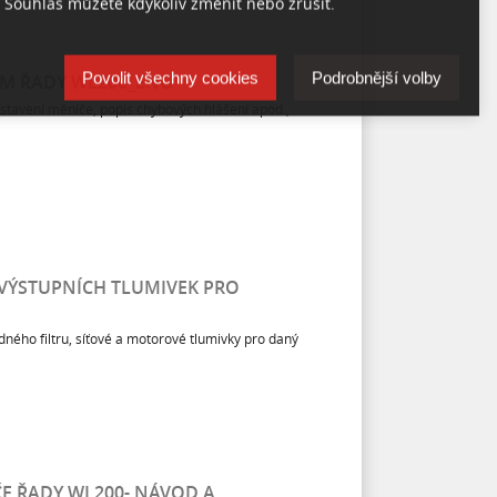
 Souhlas můžete kdykoliv změnit nebo zrušit.
Povolit všechny cookies
Podrobnější volby
M ŘADY WL200_ENG
stavení měniče, popis chybových hlášení apod.,
 VÝSTUPNÍCH TLUMIVEK PRO
ného filtru, síťové a motorové tlumivky pro daný
E ŘADY WL200- NÁVOD A