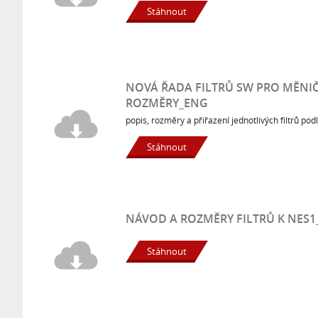
Stáhnout
NOVÁ ŘADA FILTRŮ SW PRO MĚNIČ
ROZMĚRY_ENG
popis, rozměry a přiřazení jednotlivých filtrů po
Stáhnout
NÁVOD A ROZMĚRY FILTRŮ K NES
Stáhnout